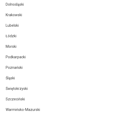
Konferencje
Dolnośląski
Krakowski
Sukcesy
Lubelski
członków PTD
Łódzki
Morski
Konkursy i
Podkarpacki
nagrody
Poznański
Śląski
Członkostwo
Świętokrzyski
Rekomendacje
Szczeciński
Warmińsko-Mazurski