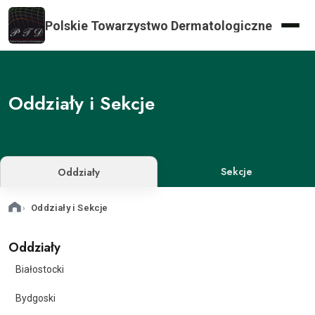
Polskie Towarzystwo Dermatologiczne
×
Oddziały i Sekcje
Zarząd Główny
Sekcje
Oddziały
Oddziały i
Oddziały i Sekcje
Sekcje
Oddziały
Aktualności
Białostocki
Bydgoski