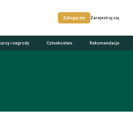
Zarejestruj się
Zaloguj się
ursy i nagrody
Członkostwo
Rekomendacje