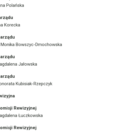
ana Polańska
arządu
yna Korecka
Zarządu
ab. Monika Bowszyc-Dmochowska
Zarządu
Magdalena Jałowska
Zarządu
Honorata Kubisiak-Rzepczyk
wizyjna
omisji Rewizyjnej
Magdalena Łuczkowska
omisji Rewizyjnej