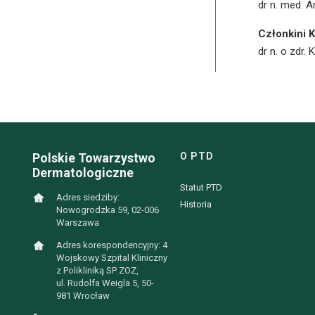
dr n. med. 
Członkini K
dr n. o zdr.
Polskie Towarzystwo
O PTD
Dermatologiczne
Statut PTD
Adres siedziby:
Historia
Nowogrodzka 59, 02-006
Warszawa
Adres korespondencyjny: 4
Wojskowy Szpital Kliniczny
z Polikliniką SP ZOZ,
ul. Rudolfa Weigla 5, 50-
981 Wrocław