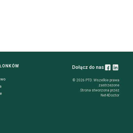
ZŁONKÓW
Dołącz do nas
two
© 2026 PTD. Wszelkie prawa
zastrzeżone
a
Strona stworzona przez
e
Net4Doctor