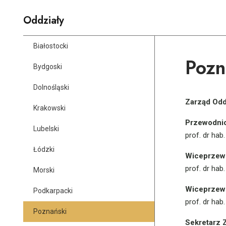
Aktualności
Oddziały
Białostocki
Konferencje
Pozn
Bydgoski
Dolnośląski
Sukcesy
Zarząd Odd
Krakowski
członków PTD
Przewodni
Lubelski
prof. dr ha
Konkursy i
Łódzki
Wiceprzew
nagrody
prof. dr hab
Morski
Wiceprzew
Podkarpacki
prof. dr hab
Członkostwo
Poznański
Sekretarz 