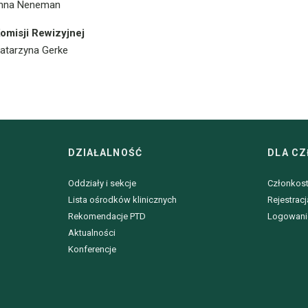
Anna Neneman
omisji Rewizyjnej
 Katarzyna Gerke
DZIAŁALNOŚĆ
DLA C
Oddziały i sekcje
Członkos
Lista ośrodków klinicznych
Rejestracj
Rekomendacje PTD
Logowani
Aktualności
Konferencje